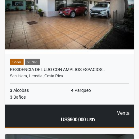
CASA
VENTA
RESIDENCIA DE LUJO CON AMPLIOS ESPACIOS…
San Isidro, Heredia, Costa Rica
3
Alcobas
4
Parqueo
3
Baños
Venta
US$900,000
USD