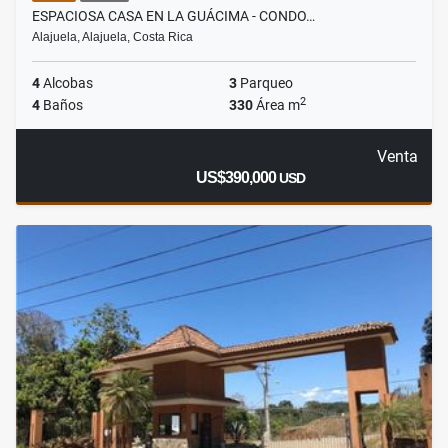
ESPACIOSA CASA EN LA GUÁCIMA - CONDO…
Alajuela, Alajuela, Costa Rica
4
Alcobas
3
Parqueo
2
4
Baños
330
Área m
Venta
US$390,000
USD